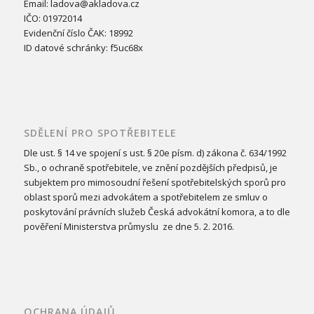
Email: ladova@akladova.cz
IČO: 01972014
Evidenční číslo ČAK: 18992
ID datové schránky: f5uc68x
SDĚLENÍ PRO SPOTŘEBITELE
Dle ust. § 14 ve spojení s ust. § 20e písm. d) zákona č. 634/1992
Sb., o ochraně spotřebitele, ve znění pozdějších předpisů, je
subjektem pro mimosoudní řešení spotřebitelských sporů pro
oblast sporů mezi advokátem a spotřebitelem ze smluv o
poskytování právních služeb Česká advokátní komora, a to dle
pověření Ministerstva průmyslu ze dne 5. 2. 2016.
OCHRANA ÚDAJŮ